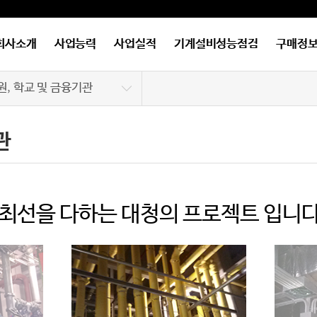
회사소개
사업능력
사업실적
기계설비성능점검
구매정
원, 학교 및 금융기관
파트 및 상가
관
공/정부 투자기관
전소 및 원자력분야
 최선을 다하는 대청의 프로젝트 입니다
피스텔 및 호텔
조공장
, 학교 및 금융기관
경 및 기타기계설비