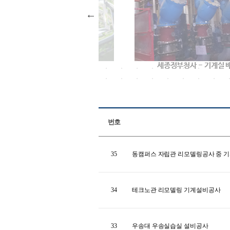
연
세종정부청사
세종정부청사 - 기계실 
번호
35
동캠퍼스 자립관 리모델링공사 중 
34
테크노관 리모델링 기계설비공사
33
우송대 우송실습실 설비공사