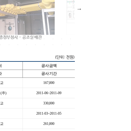
종정부청사 - 공조실 배관
세종정부청사 기계실 평면도
(단위 : 천원)
처
공 사 금 액
자
공 사 기 간
학교
167,000
(주)
2011-06~2011-09
학교
330,000
급
2011-03~2011-05
학교
261,000