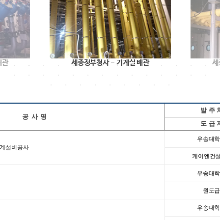
구소 프로젝트
배관
세종정부청사 - 기계실 배관
세
발 주 
공 사 명
도 급 
우송대
기계설비공사
케이엔건설
우송대
원도
우송대