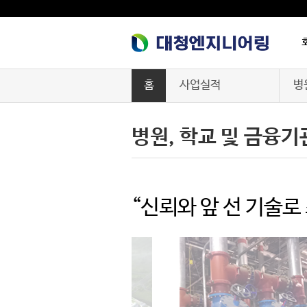
홈
사업실적
병
회사소개
아
병원, 학교 및 금융기
사업능력
공
사업실적
발
“신뢰와 앞 선 기술로
기계설비성능점검
오
구매정보
제
공지사항
병원
환