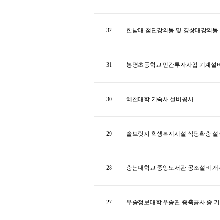
32
한남대 첨단강의동 및 경상대강의동
31
봉명초등학교 민간투자사업 기계설
30
혜천대학 기숙사 설비공사
29
솔브릿지 학생복지시설 식당확충 
28
충남대학교 중앙도서관 공조설비 개
27
우송정보대학 우송관 증축공사 중 