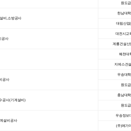
원도
한남대
 설비,소방공사
대림산업(
대전시교
비공사
계룡건설산업
혜천대
지에스건설
우송대
설비공사
원도
충남대
수공사(기계설비)
원도
우송정보
기계설비공사
(주)메가