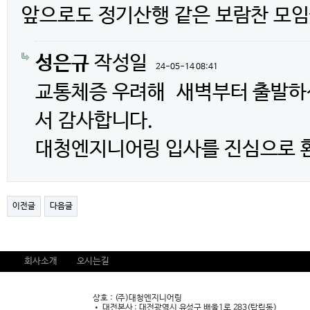
앞으로도 정기산행 같은 보람찬 모임
성은규
작성일
24-05-14 08:41
교통체증 우려해 새벽부터 출발하신
서 감사합니다.
대청엔지니어링 입사를 진심으로 
이전글
다음글
회사소개
오시는길
상호 : (주)대청엔지니어링
• 대전본사 : 대전광역시 유성구 배울1로 283(탑립동)