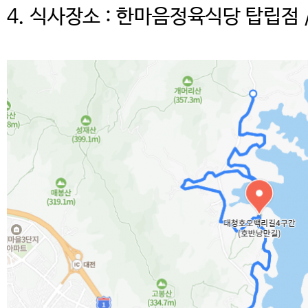
4. 식사장소 : 한마음정육식당 탑립점 /