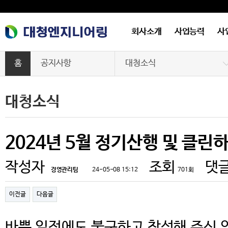
회사소개
사업능력
사
홈
공지사항
대청소식
회사소개
대청소식
대청소식
사업능력
자료실
사업실적
2024년 5월 정기산행 및 클린
기계설비성능점검
작성자
조회
댓
경영관리팀
24-05-08 15:12
701회
구매정보
이전글
다음글
공지사항
바쁜 일정에도 불구하고 참석해 주신 