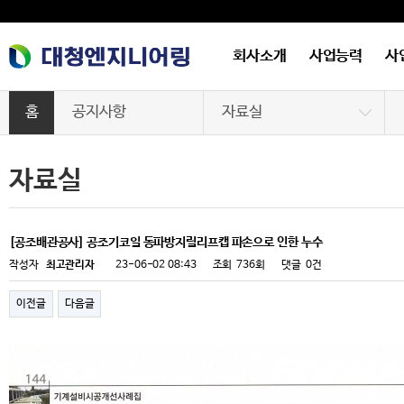
회사소개
사업능력
사
홈
공지사항
자료실
회사소개
대청소식
자료실
사업능력
자료실
사업실적
[공조배관공사] 공조기코일 동파방지릴리프캡 파손으로 인한 누수
작성자
최고관리자
23-06-02 08:43
조회
736회
댓글
0건
기계설비성능점검
이전글
다음글
구매정보
공지사항